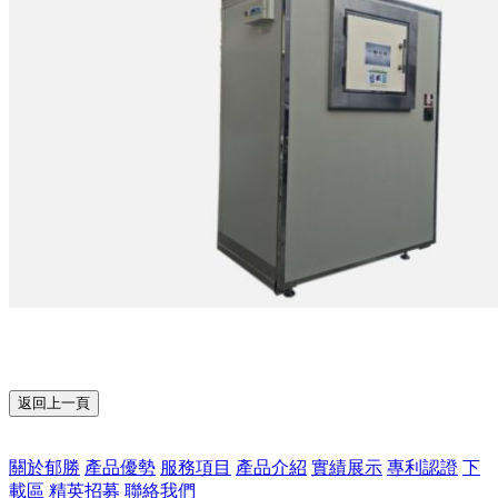
返回上一頁
關於郁勝
產品優勢
服務項目
產品介紹
實績展示
專利認證
下
載區
精英招募
聯絡我們