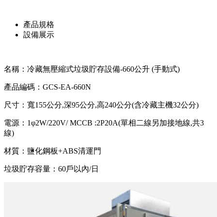
產品規格
設備展示
名稱：冷藏無壓縮式垃圾貯存設備-660公升 (手動式)
產品編碼：GCS-EA-660N
尺寸：寬155公分,深95公分,高240公分(含冷藏主機32公分)
電源：1φ2W/220V/ MCCB :2P20A(單相二線另加接地線,共3
線)
材質：鹽化鋼板+ABS清運門
垃圾貯存容量：60戶以內/日