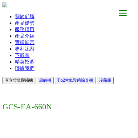
關於郁勝
產品優勢
服務項目
產品介紹
實績展示
專利認證
下載區
精英招募
聯絡我們
直立垃圾壓縮機
廚餘機
Tio2空氣殺菌除臭機
冷藏庫
GCS-EA-660N